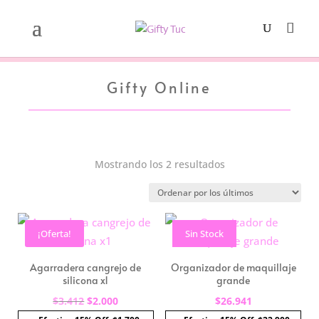
Gifty Online
Ordenado
Mostrando los 2 resultados
por
los
últimos
¡Oferta!
Sin Stock
Agarradera cangrejo de
Organizador de maquillaje
silicona x1
grande
El
El
$
3.412
$
2.000
$
26.941
precio
precio