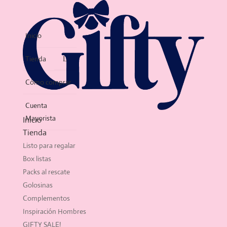
Inicio
Tienda
Cómo comprar
Cuenta
Mayorista
Inicio
Tienda
Listo para regalar
Box listas
Packs al rescate
Golosinas
Complementos
Inspiración Hombres
GIFTY SALE!