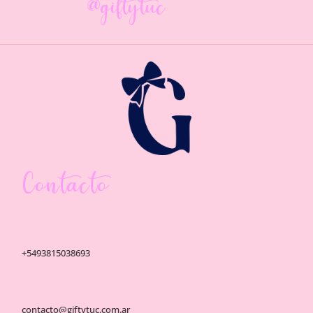
@giftytuc
Contacto
+5493815038693
contacto@giftytuc.com.ar