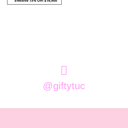
Efectivo 15% Off: $16,900

@giftytuc