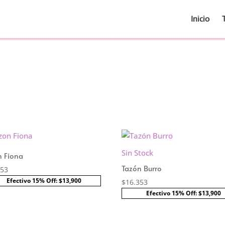
Inicio
Sin Stock
n Fiona
Tazón Burro
353
Efectivo 15% Off: $13,900
$
16.353
Efectivo 15% Off: $13,900