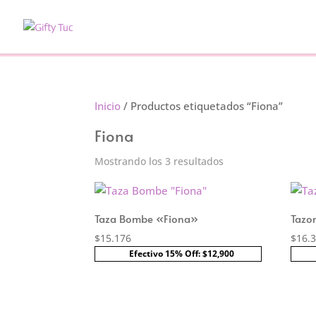
Inicio
/ Productos etiquetados “Fiona”
Fiona
Ordenado
Mostrando los 3 resultados
por
precio:
bajo
Taza Bombe «Fiona»
Tazo
a
$
15.176
$
16.
alto
Efectivo 15% Off: $12,900