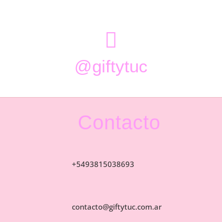

@giftytuc
Contacto
+5493815038693
contacto@giftytuc.com.ar