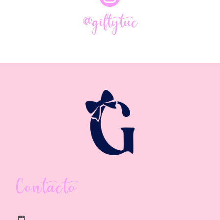
@giftytuc
Contacto