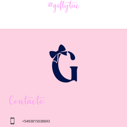
@giftytuc
Contacto

+5493815038693