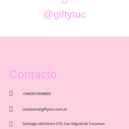
@giftytuc
Contacto

+5493815038693

contacto@giftytuc.com.ar

Santiago del Estero 676, San Miguel de Tucuman