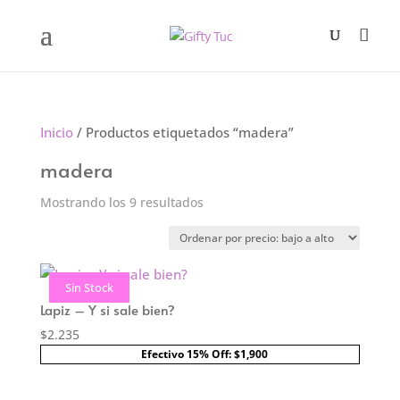
Inicio
/ Productos etiquetados “madera”
madera
Ordenado
Mostrando los 9 resultados
por
precio:
bajo
Sin Stock
a
Lapiz – Y si sale bien?
alto
$
2.235
Efectivo 15% Off: $1,900