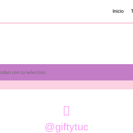
Inicio
idan con tu selección.

@giftytuc