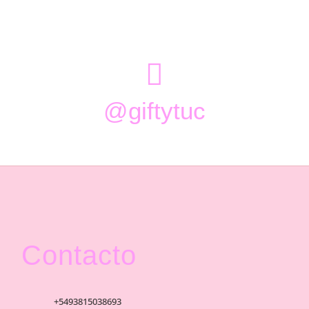

@giftytuc
Contacto
+5493815038693