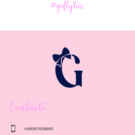
@giftytuc
Contacto

+5493815038693