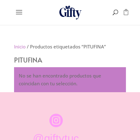
Inicio
/ Productos etiquetados “PITUFINA”
PITUFINA
No se han encontrado productos que
coincidan con tu selección.

@giftytuc