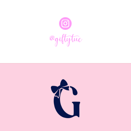

@giftytuc