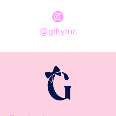

@giftytuc