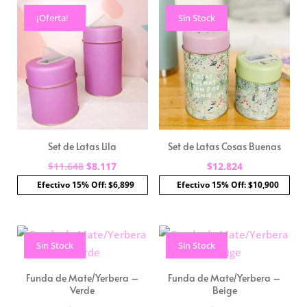
¡Oferta!
Sin Stock
Sin Stock
Set de Latas Lila
Set de Latas Cosas Buenas
El
El
$
11.648
$
8.117
$
12.824
precio
precio
Efectivo 15% Off: $6,899
Efectivo 15% Off: $10,900
original
actual
era:
es:
$11.648.
$8.117.
Sin Stock
Sin Stock
Funda de Mate/Yerbera –
Funda de Mate/Yerbera –
Verde
Beige