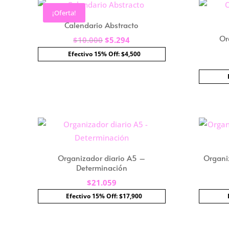
¡Oferta!
Calendario Abstracto
Or
El
El
$
10.000
$
5.294
precio
precio
Efectivo 15% Off: $4,500
original
actual
era:
es:
$10.000.
$5.294.
Organizador diario A5 –
Organi
Determinación
$
21.059
Efectivo 15% Off: $17,900