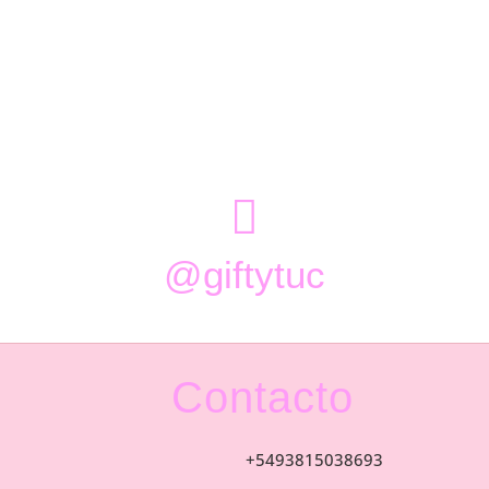

@giftytuc
Contacto
+5493815038693