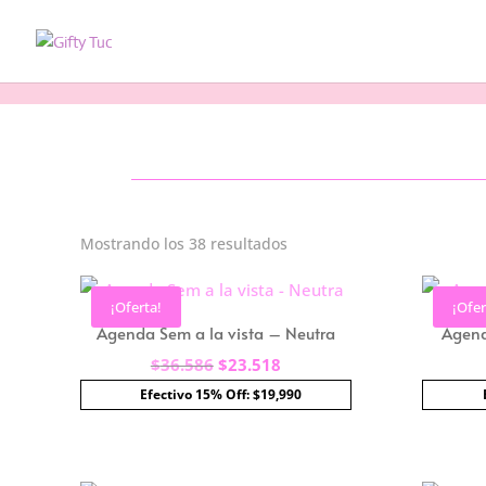
Ordenado
Mostrando los 38 resultados
por
los
¡Oferta!
¡Ofer
últimos
Agenda Sem a la vista – Neutra
Agend
El
El
$
36.586
$
23.518
precio
precio
Efectivo 15% Off: $19,990
original
actual
era:
es:
$36.586.
$23.518.