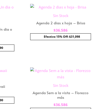
Sin Stock
Agenda 2 dias x hoja – Brisa
n dia o
$
36.586
Efectivo 15% Off: $31,098
l
precio
990
actual
s:
$23.518.
Sin Stock
aii
Agenda Sem a la vista – Florezco
más
800
$
36.586