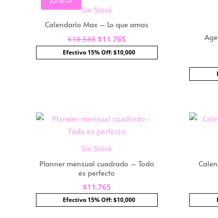
¡Oferta!
Sin Stock
Calendario Max – Lo que amas
Age
El
El
$
18.588
$
11.765
precio
precio
Efectivo 15% Off: $10,000
original
actual
era:
es:
$18.588.
$11.765.
Sin Stock
Planner mensual cuadrado – Todo
Calen
es perfecto
$
11.765
Efectivo 15% Off: $10,000