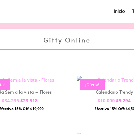
Inicio
Gifty Online
ta!
¡Oferta!
a Sem a la vista – Flores
Calendario Trendy
El
El
El
E
$
34.236
$
23.518
$
10.000
$
5.294
precio
precio
precio
p
Efectivo 15% Off: $19,990
Efectivo 15% Off: $4,5
original
actual
original
a
era:
es:
era:
e
$34.236.
$23.518.
$10.000
$