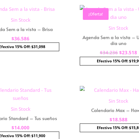
¡Oferta!
Sin Stock
Sin Stock
a Sem a la vista – Brisa
Agenda Sem a la vista – U
$
36.586
dia uno
Efectivo 15% Off: $31,098
El
E
$
34.236
$
23.518
precio
Efectivo 15% Off: $19,
original
era:
e
$34.236.
Sin Stock
Sin Stock
Calendario Max – Haw
ario Standard – Tus sueños
$
18.588
$
14.000
Efectivo 15% Off: $15,
Efectivo 15% Off: $11,900