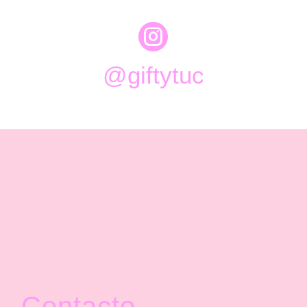

@giftytuc
Contacto