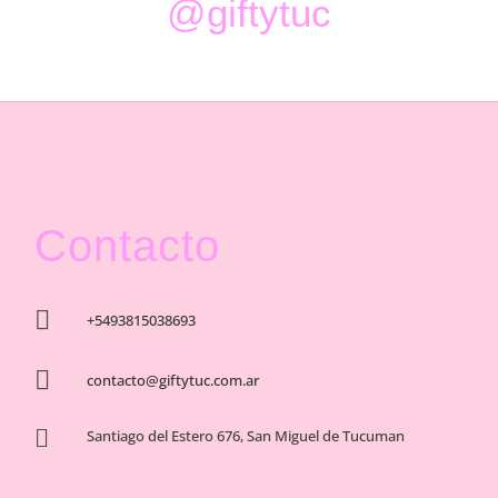
@giftytuc
Contacto

+5493815038693

contacto@giftytuc.com.ar

Santiago del Estero 676, San Miguel de Tucuman