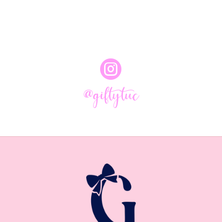

@giftytuc