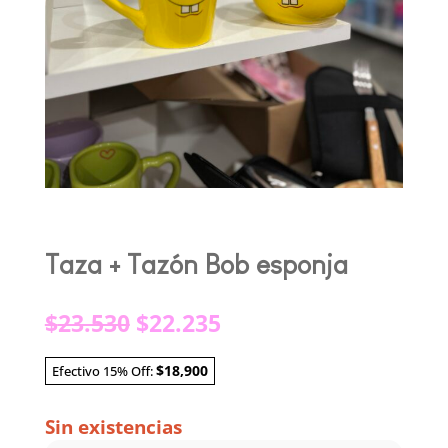
Taza + Tazón Bob esponja
El
El
$
23.530
$
22.235
precio
precio
original
actual
$18,900
Efectivo 15% Off:
era:
es:
$23.530.
$22.235.
Sin existencias