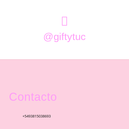

@giftytuc
Contacto
+5493815038693