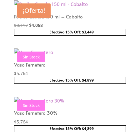
$8.117.
$4.058.
Sin Stock
¡Oferta!
Pocillo Canela 150 ml – Cobalto
El
El
$
8.117
$
4.058
precio
precio
Efectivo 15% Off: $3,449
original
actual
era:
es:
$8.117.
$4.058.
Sin Stock
Vaso Fernetero
$
5.764
Efectivo 15% Off: $4,899
Sin Stock
Vaso Fernetero 30%
$
5.764
Efectivo 15% Off: $4,899