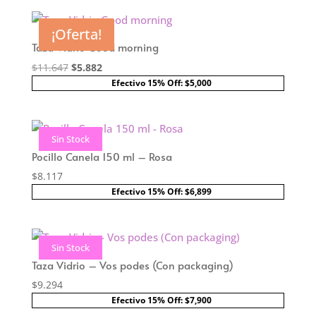
Sin Stock
¡Oferta!
Taza Vidrio Good morning
El
El
$
11.647
$
5.882
precio
precio
Efectivo 15% Off: $5,000
original
actual
era:
es:
$11.647.
$5.882.
Sin Stock
Pocillo Canela 150 ml – Rosa
$
8.117
Efectivo 15% Off: $6,899
Sin Stock
Taza Vidrio – Vos podes (Con packaging)
$
9.294
Efectivo 15% Off: $7,900