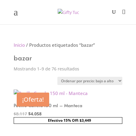
Inicio
/ Productos etiquetados “bazar”
bazar
Ordenado
Mostrando 1–9 de 76 resultados
por
precio:
bajo
Sin Stock
¡Oferta!
a
Pocillo Canela 150 ml – Manteca
alto
El
El
$
8.117
$
4.058
precio
precio
Efectivo 15% Off: $3,449
original
actual
era:
es: