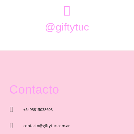

@giftytuc
Contacto

+5493815038693

contacto@giftytuc.com.ar