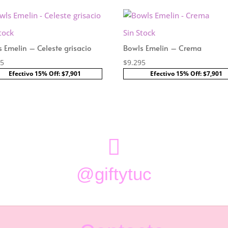
tock
Sin Stock
 Emelin – Celeste grisacio
Bowls Emelin – Crema
95
$
9.295
Efectivo 15% Off: $7,901
Efectivo 15% Off: $7,901

@giftytuc