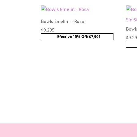
Sin S
Bowls Emelin – Rosa
Bowls
$
9.295
Efectivo 15% Off: $7,901
$
9.2