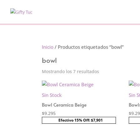
Inicio
/ Productos etiquetados “bowl”
bowl
Ordenado
Mostrando los 7 resultados
por
precio:
bajo
Sin Stock
Sin S
a
Bowl Ceramica Beige
Bowl
alto
$
9.295
$
9.2
Efectivo 15% Off: $7,901