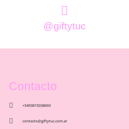

@giftytuc
Contacto

+5493815038693

contacto@giftytuc.com.ar