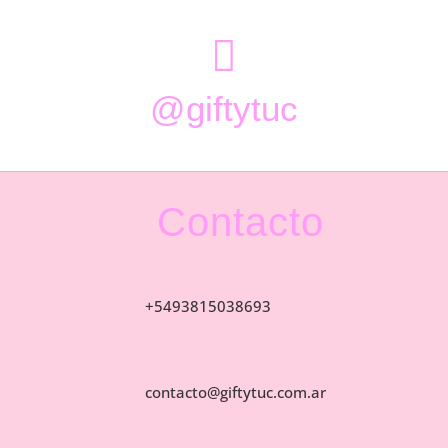

@giftytuc
Contacto
+5493815038693
contacto@giftytuc.com.ar