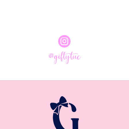

@giftytuc