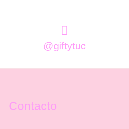

@giftytuc
Contacto