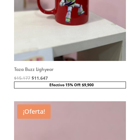
Taza Buzz Lighyear
El
El
$
15.177
$
11.647
precio
precio
Efectivo 15% Off: $9,900
original
actual
era:
es:
$15.177.
$11.647.
¡Oferta!