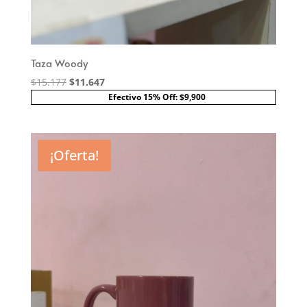
Taza Woody
El
El
$
15.177
$
11.647
precio
precio
Efectivo 15% Off: $9,900
original
actual
era:
es:
$15.177.
$11.647.
¡Oferta!