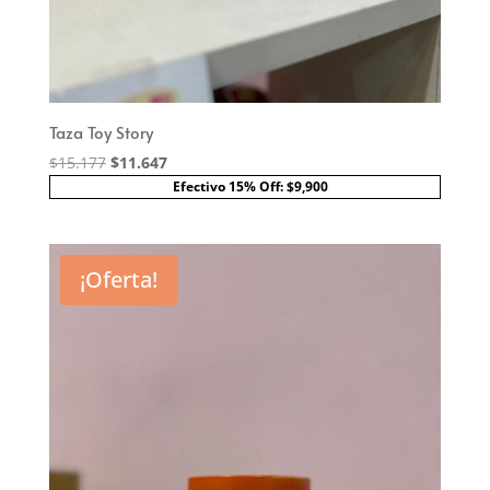
Taza Toy Story
El
El
$
15.177
$
11.647
precio
precio
Efectivo 15% Off: $9,900
original
actual
era:
es:
$15.177.
$11.647.
¡Oferta!