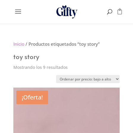
Inicio
/ Productos etiquetados “toy story”
toy story
Ordenado
Mostrando los 9 resultados
por
precio:
bajo
¡Oferta!
a
alto