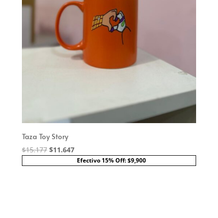
Taza Toy Story
El
El
$
15.177
$
11.647
precio
precio
Efectivo 15% Off: $9,900
original
actual
era:
es:
$15.177.
$11.647.