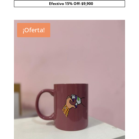
precio
precio
Efectivo 15% Off: $9,900
original
actual
era:
es:
$15.177.
$11.647.
¡Oferta!