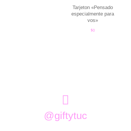
Tarjeton «Pensado
especialmente para
vos»
$
0

@giftytuc