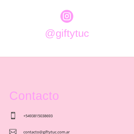

@giftytuc
Contacto

+5493815038693

contacto@giftytuc.com.ar