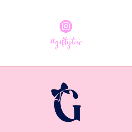

@giftytuc