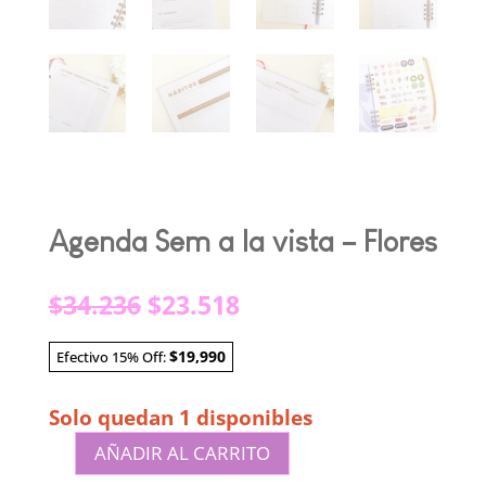
Agenda Sem a la vista – Flores
El
El
$
34.236
$
23.518
precio
precio
original
actual
$19,990
Efectivo 15% Off:
era:
es:
$34.236.
$23.518.
Solo quedan 1 disponibles
AÑADIR AL CARRITO
Agenda