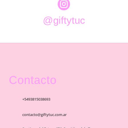

@giftytuc
Contacto
+5493815038693
contacto@giftytuc.com.ar