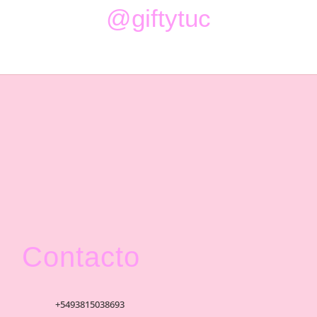
@giftytuc
Contacto
+5493815038693