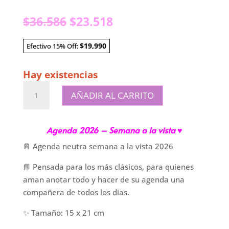
El
El
$
36.586
$
23.518
precio
precio
original
actual
$19,990
Efectivo 15% Off:
era:
es:
$36.586.
$23.518.
Hay existencias
Agenda
AÑADIR AL CARRITO
Sem
a
la
Agenda 2026 – Semana a la vista ♥
vista
📔 Agenda neutra semana a la vista 2026
-
Neutra
📘 Pensada para los más clásicos, para quienes
cantidad
aman anotar todo y hacer de su agenda una
compañera de todos los días.
✨ Tamaño: 15 x 21 cm