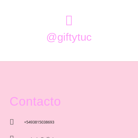

@giftytuc
Contacto

+5493815038693