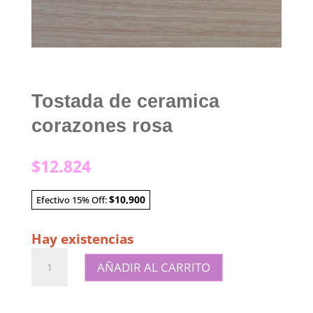
Tostada de ceramica
corazones rosa
$
12.824
$10,900
Efectivo 15% Off:
Hay existencias
Tostada
AÑADIR AL CARRITO
de
ceramica
corazones