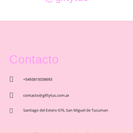
Contacto

+5493815038693

contacto@giftytuc.com.ar

Santiago del Estero 676, San Miguel de Tucuman