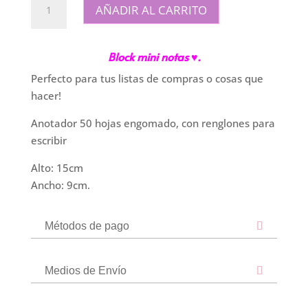
AÑADIR AL CARRITO
mini
notas
|
Block mini notas ♥.
Lunas
Perfecto para tus listas de compras o cosas que
cantidad
hacer!
Anotador 50 hojas engomado, con renglones para
escribir
Alto: 15cm
Ancho: 9cm.
Métodos de pago
Medios de Envío