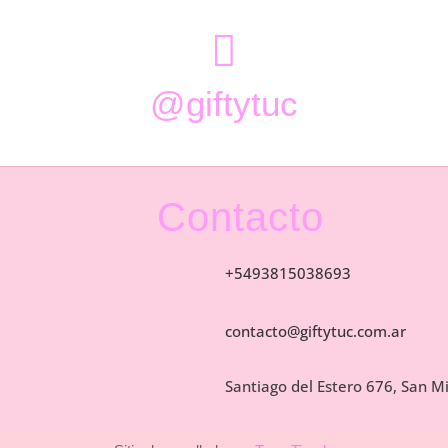

@giftytuc
Contacto
+5493815038693
contacto@giftytuc.com.ar
Santiago del Estero 676, San 