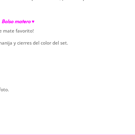
Bolso matero ♥
e mate favorito!
anija y cierres del color del set.
foto.