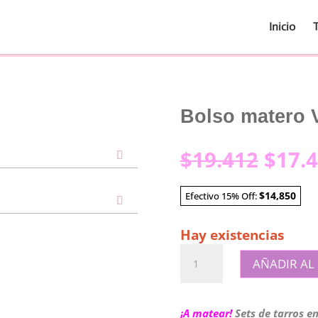
Inicio
Bolso matero 
El
$
19.412
$
17.
preci
origi
$14,850
Efectivo 15% Off:
era:
$19.4
Hay existencias
Bolso
AÑADIR AL
matero
Verde
cantidad
¡A matear!
Sets de tarros e