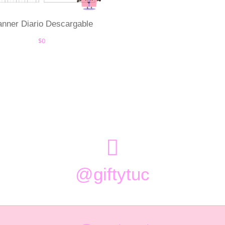
anner Diario Descargable
$
0

@giftytuc