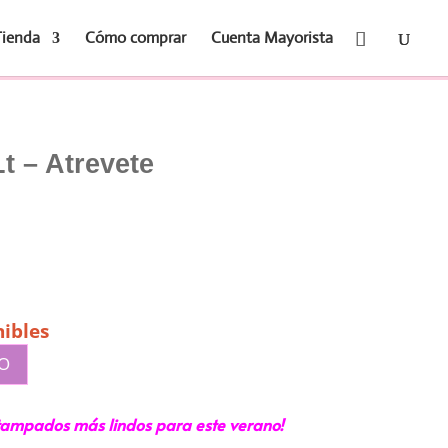
Tienda
Cómo comprar
Cuenta Mayorista
t – Atrevete
ibles
TO
stampados más lindos para este verano!