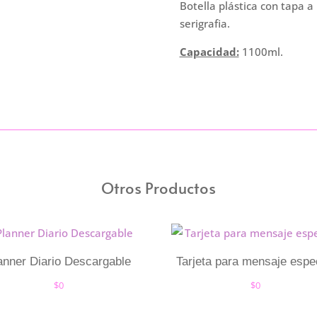
Lt
Botella plástica con tapa a
-
serigrafia.
Atrevete
Capacidad:
1100ml.
cantidad
Otros Productos
anner Diario Descargable
Tarjeta para mensaje espe
$
0
$
0