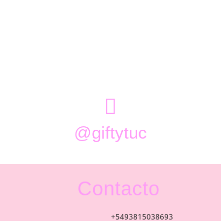

@giftytuc
Contacto
+5493815038693