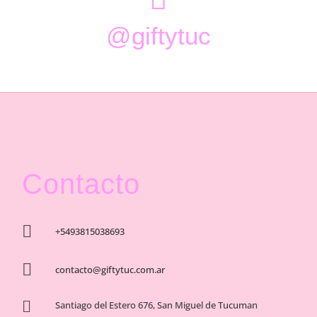
@giftytuc
Contacto

+5493815038693

contacto@giftytuc.com.ar

Santiago del Estero 676, San Miguel de Tucuman