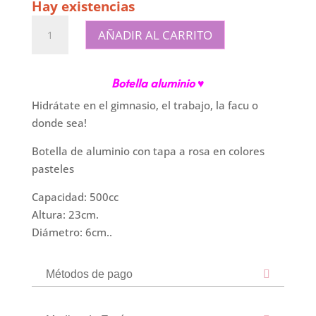
Hay existencias
Botella
AÑADIR AL CARRITO
pastel
aluminio
|
Botella aluminio ♥
Rosa
Hidrátate en el gimnasio, el trabajo, la facu o
cantidad
donde sea!
Botella de aluminio con tapa a rosa en colores
pasteles
Capacidad: 500cc
Altura: 23cm.
Diámetro: 6cm..
Métodos de pago