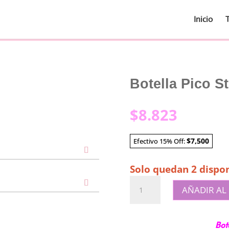
Inicio
Botella Pico S
$
8.823
$7,500
Efectivo 15% Off:
Solo quedan 2 dispon
Botella
AÑADIR AL
Pico
Stickers
Celeste
Bot