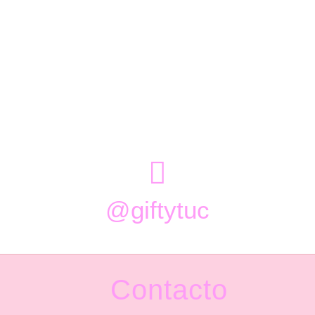

@giftytuc
Contacto