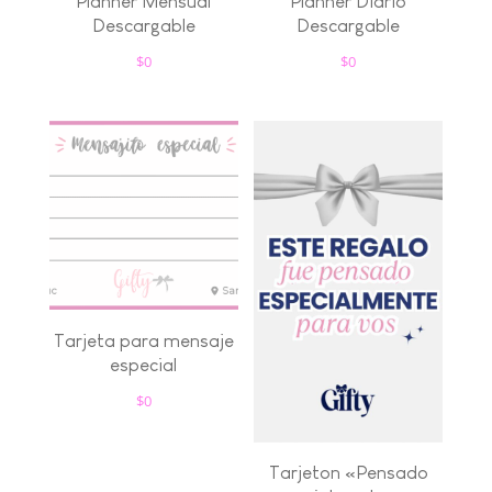
Planner Mensual
Planner Diario
Descargable
Descargable
$
0
$
0
Tarjeta para mensaje
especial
$
0
Tarjeton «Pensado