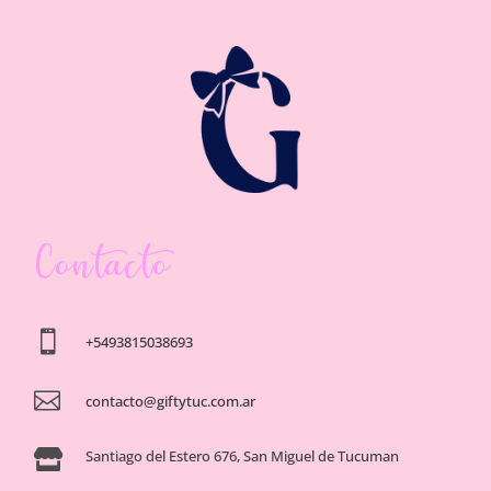
Contacto

+5493815038693

contacto@giftytuc.com.ar
Santiago del Estero 676, San Miguel de Tucuman
