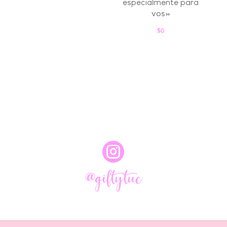
especialmente para
vos»
$
0

@giftytuc