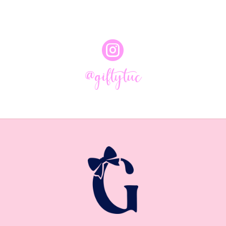

@giftytuc