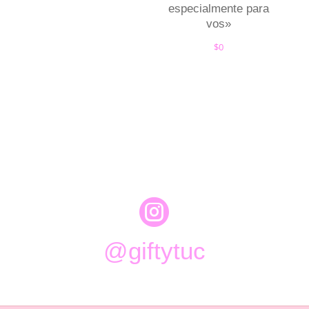
especialmente para
vos»
$
0

@giftytuc