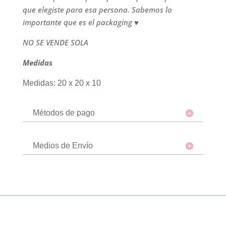
agregarle
que elegiste para esa persona. Sabemos lo
el
importante que es el packaging ♥
producto
que
NO SE VENDE SOLA
quieras)
Medidas
cantidad
Medidas: 20 x 20 x 10
Métodos de pago
Medios de Envío