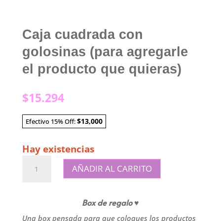
Caja cuadrada con
golosinas (para agregarle
el producto que quieras)
$
15.294
$13,000
Efectivo 15% Off:
Hay existencias
Caja
AÑADIR AL CARRITO
cuadrada
con
golosinas
Box de regalo ♥
(para
Una box pensada para que coloques los productos