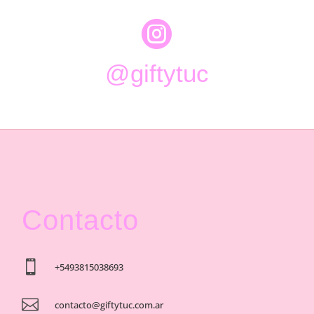

@giftytuc
Contacto

+5493815038693

contacto@giftytuc.com.ar