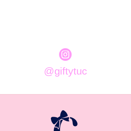

@giftytuc