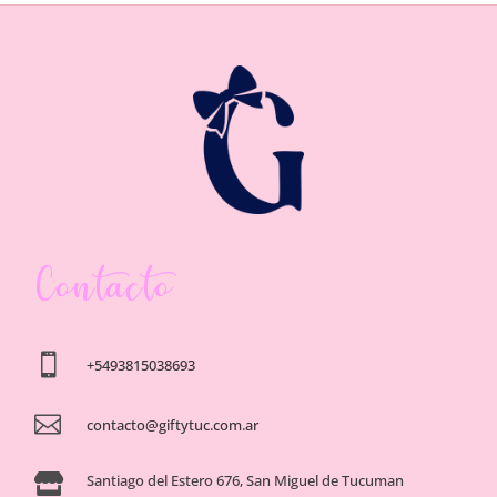
Contacto

+5493815038693

contacto@giftytuc.com.ar
Santiago del Estero 676, San Miguel de Tucuman
