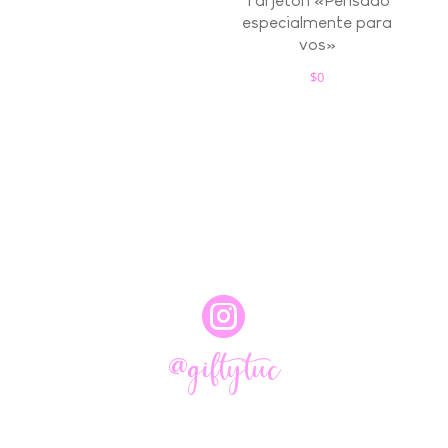
Tarjeton «Pensado
especialmente para
vos»
$
0

@giftytuc