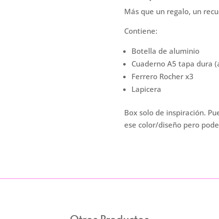
Más que un regalo, un rec
Contiene:
Botella de aluminio
Cuaderno A5 tapa dura (a
Ferrero Rocher x3
Lapicera
Box solo de inspiración. Pu
ese color/diseño pero pode
Otros Productos