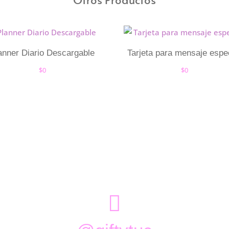
anner Diario Descargable
Tarjeta para mensaje espe
$
0
$
0
