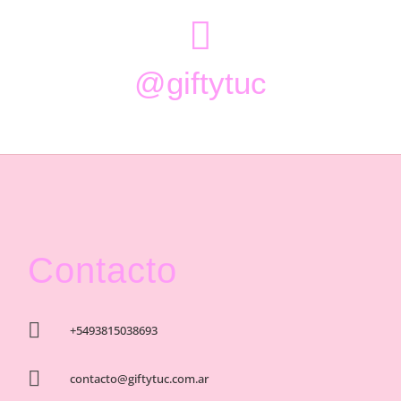

@giftytuc
Contacto

+5493815038693

contacto@giftytuc.com.ar