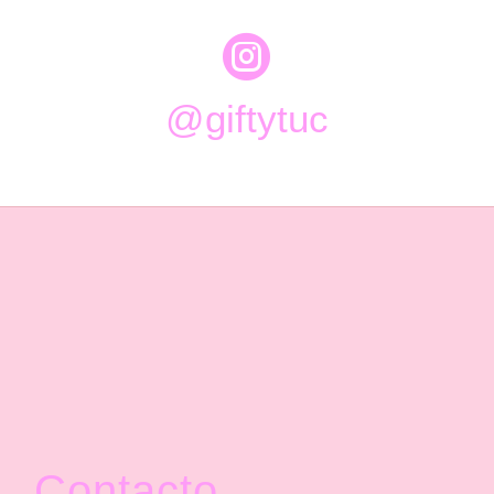

@giftytuc
Contacto