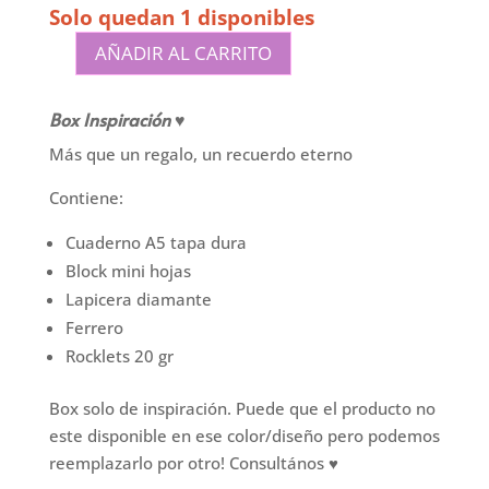
Solo quedan 1 disponibles
AÑADIR AL CARRITO
Box
Inspiración
Box Inspiración ♥
-
Cuaderno
Más que un regalo, un recuerdo eterno
cantidad
Contiene:
Cuaderno A5 tapa dura
Block mini hojas
Lapicera diamante
Ferrero
Rocklets 20 gr
Box solo de inspiración. Puede que el producto no
este disponible en ese color/diseño pero podemos
reemplazarlo por otro! Consultános ♥