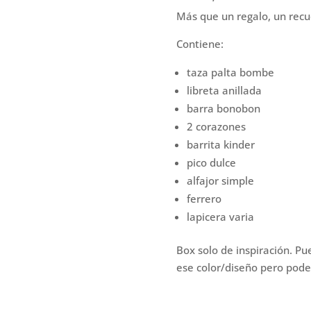
cantidad
Más que un regalo, un rec
Contiene:
taza palta bombe
libreta anillada
barra bonobon
2 corazones
barrita kinder
pico dulce
alfajor simple
ferrero
lapicera varia
Box solo de inspiración. Pu
ese color/diseño pero pode