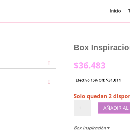
Inicio
Box Inspiracio
$
36.483
$31,011
Efectivo 15% Off:
Solo quedan 2 dispon
Box
AÑADIR AL
Inspiracion
-
palta
Box Inspiración ♥