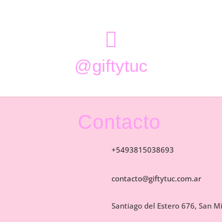

@giftytuc
Contacto
+5493815038693
contacto@giftytuc.com.ar
Santiago del Estero 676, San 