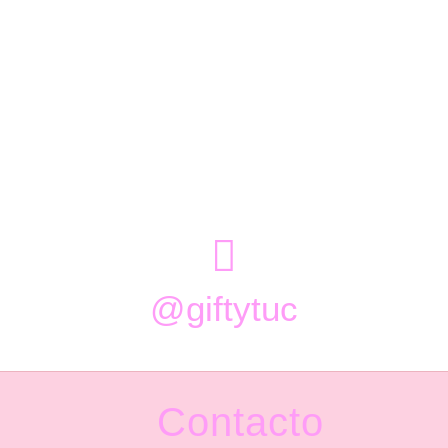

@giftytuc
Contacto