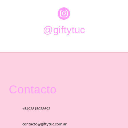

@giftytuc
Contacto
+5493815038693
contacto@giftytuc.com.ar