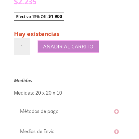
$
2.235
$1,900
Efectivo 15% Off:
Hay existencias
Caja
AÑADIR AL CARRITO
cuadrada
blanca
con
viruta
cantidad
Medidas
Medidas: 20 x 20 x 10
Métodos de pago
Medios de Envío