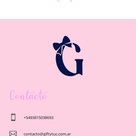
Contacto

+5493815038693

contacto@giftytuc.com.ar