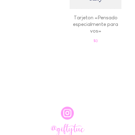
Tarjeton «Pensado
especialmente para
vos»
$
0

@giftytuc